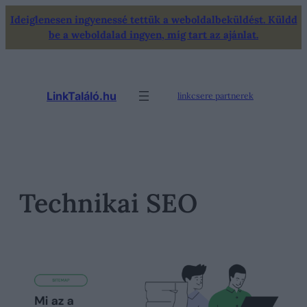
Ugrás
Ideiglenesen ingyenessé tettük a weboldalbeküldést. Küldd
a
be a weboldalad ingyen, míg tart az ajánlat.
tartalomhoz
LinkTaláló.hu
linkcsere partnerek
Technikai SEO