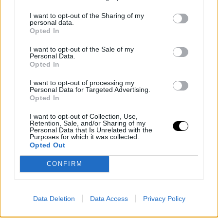
I want to opt-out of the Sharing of my
personal data.
Opted In
I want to opt-out of the Sale of my
Personal Data.
Opted In
Hogy lehet bekerülni a Google
I want to opt-out of processing my
Personal Data for Targeted Advertising.
keresőbe?
Opted In
I want to opt-out of Collection, Use,
Ebben a cikkben részletesen bemutatjuk, hogyan lehet
Retention, Sale, and/or Sharing of my
bekerülni a Google keresőjébe, milyen eszközök állnak
Personal Data that Is Unrelated with the
Purposes for which it was collected.
ehhez rendelkezésünkre, és mit tehetünk azért, hogy ne
Opted Out
csak megjelenjünk, de minél jobb pozíciót is érjünk el.
CONFIRM
Data Deletion
Data Access
Privacy Policy