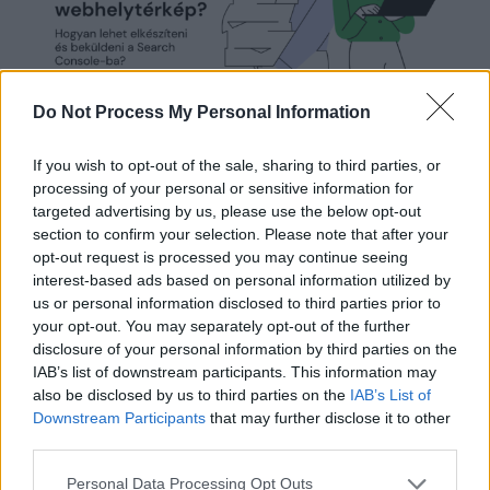
Do Not Process My Personal Information
If you wish to opt-out of the sale, sharing to third parties, or
Mi az a sitemap? Hogyan készíts
processing of your personal or sensitive information for
webhelytérképet és küldd be a
targeted advertising by us, please use the below opt-out
section to confirm your selection. Please note that after your
Search Console-ba?
opt-out request is processed you may continue seeing
interest-based ads based on personal information utilized by
Mi az a sitemap, vagy magyarul webhelytérkép és
us or personal information disclosed to third parties prior to
hogyan kell elkészíteni, beküldeni a Search Console-ba?
your opt-out. You may separately opt-out of the further
disclosure of your personal information by third parties on the
IAB’s list of downstream participants. This information may
also be disclosed by us to third parties on the
IAB’s List of
Downstream Participants
that may further disclose it to other
third parties.
Personal Data Processing Opt Outs