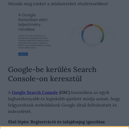
Nézzük meg ezeket a módszereket részletesebben!
Google-be kerülés Search
Console-on keresztül
A
Google Search Console
(GSC)
használata az egyik
leghatékonyabb és leginkább ajánlott módja annak, hogy
felgyorsítsuk weboldalunk Google általi felfedezését és
indexelését.
Első lépés: Regisztráció és tulajdonjog igazolása