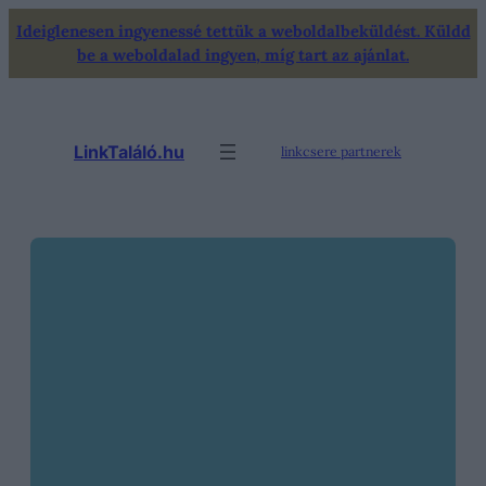
Ugrás
Ideiglenesen ingyenessé tettük a weboldalbeküldést. Küldd
a
be a weboldalad ingyen, míg tart az ajánlat.
tartalomhoz
LinkTaláló.hu
linkcsere partnerek