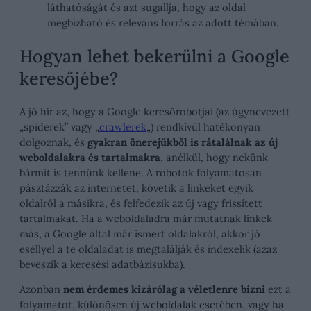
láthatóságát és azt sugallja, hogy az oldal
megbízható és releváns forrás az adott témában.
Hogyan lehet bekerülni a Google
keresőjébe?
A jó hír az, hogy a Google keresőrobotjai (az úgynevezett
„spiderek” vagy „
crawlerek
„) rendkívül hatékonyan
dolgoznak, és
gyakran önerejükből is rátalálnak az új
weboldalakra és tartalmakra
, anélkül, hogy nekünk
bármit is tennünk kellene. A robotok folyamatosan
pásztázzák az internetet, követik a linkeket egyik
oldalról a másikra, és felfedezik az új vagy frissített
tartalmakat. Ha a weboldaladra már mutatnak linkek
más, a Google által már ismert oldalakról, akkor jó
eséllyel a te oldaladat is megtalálják és indexelik (azaz
beveszik a keresési adatbázisukba).
Azonban
nem érdemes kizárólag a véletlenre bízni
ezt a
folyamatot, különösen új weboldalak esetében, vagy ha