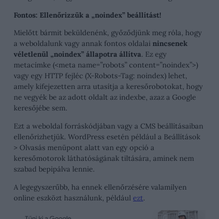
Fontos: Ellenőrizzük a „noindex” beállítást!
Mielőtt bármit beküldenénk, győződjünk meg róla, hogy
a weboldalunk vagy annak fontos oldalai
nincsenek
véletlenül „noindex” állapotra állítva
. Ez egy
metacímke (<meta name=”robots” content=”noindex”>)
vagy egy HTTP fejléc (X-Robots-Tag: noindex) lehet,
amely kifejezetten arra utasítja a keresőrobotokat, hogy
ne vegyék be az adott oldalt az indexbe, azaz a Google
keresőjébe sem.
Ezt a weboldal forráskódjában vagy a CMS beállításaiban
ellenőrizhetjük. WordPress esetén például a Beállítások
> Olvasás menüpont alatt van egy opció a
keresőmotorok láthatóságának tiltására, aminek nem
szabad bepipálva lennie.
A legegyszerűbb, ha ennek ellenőrzésére valamilyen
online eszközt használunk, például
ezt
.