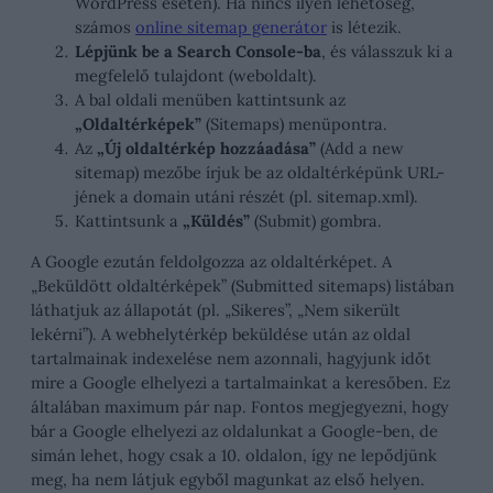
WordPress esetén). Ha nincs ilyen lehetőség,
számos
online sitemap generátor
is létezik.
Lépjünk be a Search Console-ba
, és válasszuk ki a
megfelelő tulajdont (weboldalt).
A bal oldali menüben kattintsunk az
„Oldaltérképek”
(Sitemaps) menüpontra.
Az
„Új oldaltérkép hozzáadása”
(Add a new
sitemap) mezőbe írjuk be az oldaltérképünk URL-
jének a domain utáni részét (pl. sitemap.xml).
Kattintsunk a
„Küldés”
(Submit) gombra.
A Google ezután feldolgozza az oldaltérképet. A
„Beküldött oldaltérképek” (Submitted sitemaps) listában
láthatjuk az állapotát (pl. „Sikeres”, „Nem sikerült
lekérni”). A webhelytérkép beküldése után az oldal
tartalmainak indexelése nem azonnali, hagyjunk időt
mire a Google elhelyezi a tartalmainkat a keresőben. Ez
általában maximum pár nap. Fontos megjegyezni, hogy
bár a Google elhelyezi az oldalunkat a Google-ben, de
simán lehet, hogy csak a 10. oldalon, így ne lepődjünk
meg, ha nem látjuk egyből magunkat az első helyen.