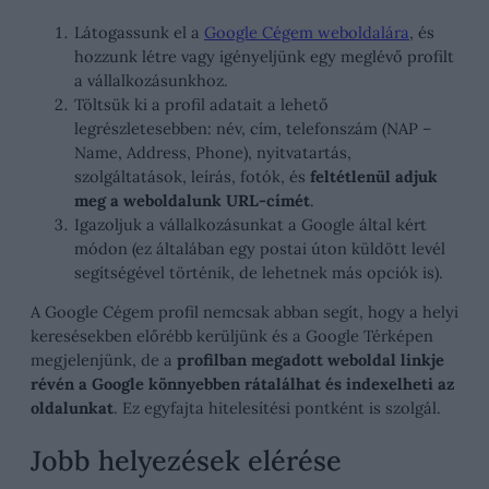
Látogassunk el a
Google Cégem weboldalára
, és
hozzunk létre vagy igényeljünk egy meglévő profilt
a vállalkozásunkhoz.
Töltsük ki a profil adatait a lehető
legrészletesebben: név, cím, telefonszám (NAP –
Name, Address, Phone), nyitvatartás,
szolgáltatások, leírás, fotók, és
feltétlenül adjuk
meg a weboldalunk URL-címét
.
Igazoljuk a vállalkozásunkat a Google által kért
módon (ez általában egy postai úton küldött levél
segítségével történik, de lehetnek más opciók is).
A Google Cégem profil nemcsak abban segít, hogy a helyi
keresésekben előrébb kerüljünk és a Google Térképen
megjelenjünk, de a
profilban megadott weboldal linkje
révén a Google könnyebben rátalálhat és indexelheti az
oldalunkat
. Ez egyfajta hitelesítési pontként is szolgál.
Jobb helyezések elérése