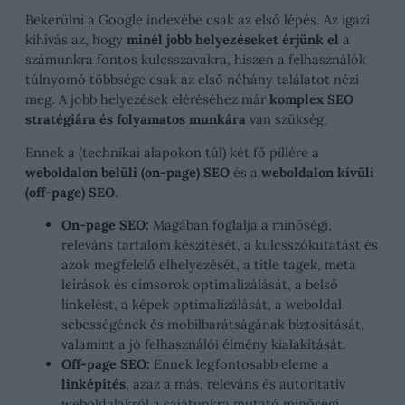
Bekerülni a Google indexébe csak az első lépés. Az igazi
kihívás az, hogy
minél jobb helyezéseket érjünk el
a
számunkra fontos kulcsszavakra, hiszen a felhasználók
túlnyomó többsége csak az első néhány találatot nézi
meg. A jobb helyezések eléréséhez már
komplex SEO
stratégiára és folyamatos munkára
van szükség.
Ennek a (technikai alapokon túl) két fő pillére a
weboldalon belüli (on-page) SEO
és a
weboldalon kívüli
(off-page) SEO
.
On-page SEO:
Magában foglalja a minőségi,
releváns tartalom készítését, a kulcsszókutatást és
azok megfelelő elhelyezését, a title tagek, meta
leírások és címsorok optimalizálását, a belső
linkelést, a képek optimalizálását, a weboldal
sebességének és mobilbarátságának biztosítását,
valamint a jó felhasználói élmény kialakítását.
Off-page SEO:
Ennek legfontosabb eleme a
linképítés
, azaz a más, releváns és autoritatív
weboldalakról a sajátunkra mutató minőségi