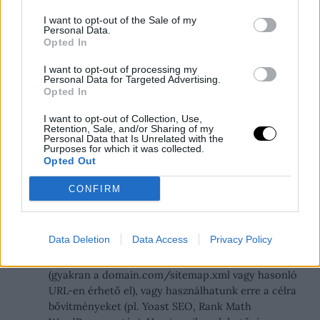
I want to opt-out of the Sale of my
Personal Data.
Oldaltérkép (Sitemap) beküldése
Opted In
Az oldaltérkép egy XML fájl, amely listázza a
I want to opt-out of processing my
Personal Data for Targeted Advertising.
weboldalunk összes fontos URL-jét, valamint egyéb
Opted In
információkat is tartalmazhat róluk (pl. utolsó
módosítás dátuma, frissítési gyakoriság). Ez segít a
I want to opt-out of Collection, Use,
Google-nek hatékonyabban feltérképezni az oldalunkat,
Retention, Sale, and/or Sharing of my
Personal Data that Is Unrelated with the
különösen, ha új az oldal, sok oldalból áll, vagy a belső
Purposes for which it was collected.
linkelési struktúra nem tökéletes.
Opted Out
Az oldaltérkép beküldésének lépései a Search Console-
CONFIRM
ban:
Generáljunk oldaltérképet:
A legtöbb modern CMS
Data Deletion
Data Access
Privacy Policy
(tartalomkezelő rendszer, pl. WordPress)
automatikusan generál XML oldaltérképet
(gyakran a domain.com/sitemap.xml vagy hasonló
URL-en érhető el), vagy használhatunk erre a célra
bővítményeket (pl. Yoast SEO, Rank Math