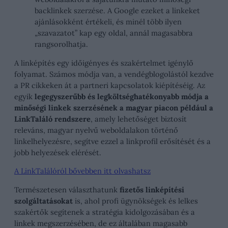
backlinkek szerzése. A Google ezeket a linkeket
ajánlásokként értékeli, és minél több ilyen
„szavazatot” kap egy oldal, annál magasabbra
rangsorolhatja.
A linképítés egy időigényes és szakértelmet igénylő
folyamat. Számos módja van, a vendégblogolástól kezdve
a PR cikkeken át a partneri kapcsolatok kiépítéséig. Az
egyik
legegyszerűbb és legköltséghatékonyabb módja a
minőségi linkek szerzésének a magyar piacon például a
LinkTaláló rendszere
, amely lehetőséget biztosít
releváns, magyar nyelvű weboldalakon történő
linkelhelyezésre, segítve ezzel a linkprofil erősítését és a
jobb helyezések elérését.
A LinkTalálóról bővebben itt olvashatsz
Természetesen választhatunk
fizetős linképítési
szolgáltatásokat
is, ahol profi ügynökségek és lelkes
szakértők segítenek a stratégia kidolgozásában és a
linkek megszerzésében, de ez általában magasabb