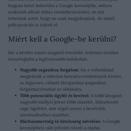
hogyan lehet bekerülni a Google keresőjébe, milyen
eszközök állnak ehhez rendelkezésünkre, és mit
tehetünk azért, hogy ne csak megjelenjünk, de minél
jobb pozíciót is érjünk el.
Miért kell a Google-be kerülni?
Bár a kérdés szinte magától értetődő, érdemes röviden
összefoglalni a legfontosabb indokokat:
Nagyobb organikus forgalom:
Ha a weboldalad
megjelenik a releváns keresési eredmények között,
az ingyenes, célzott látogatókat (organikus
forgalmat) hozhat az oldaladra.
Több potenciális ügyfél és bevétel:
A több látogató
nagyobb eséllyel jelent több vásárlót, feliratkozót
vagy ügyfelet, ami végső soron a bevételek
növekedéséhez vezethet.
Márkaismertség és hitelesség növelése:
A Google
keresőjében való jelenlét növeli a márka