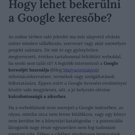
Hogy lehet bekerülni
a Google keresőbe?
Az online térben való jelenlét ma már alapvető elvárás
szinte minden vállalkozás, szervezet vagy akár személyes
projekt számára. De mit ér egy gyönyörűen
megtervezett, értékes tartalommal feltöltött weboldal,
ha senki sem talál rá? A legtöbb internetező a
Google
keresőjét használja
(főleg
Magyarországon
)
információkeresésre, termékek vagy szolgáltatások
felkutatására. Éppen ezért a Google keresési eredményei
között való megjelenés, sőt, a jó helyezés elérése
kulcsfontosságú a sikerhez
.
Ha a weboldalunk nem szerepel a Google indexében, az
olyan, mintha utca nem lenne kitáblázva, vagy egy könyv
nem kerülne be a könyvtári katalógusba – a potenciális
látogatók nagy része egyszerűen nem fog tudomást
szerezni róla. Ebben a cikkben részletesen bemutatjuk,