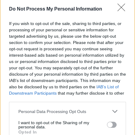
Ha még nincs Search Console fiókunk, létre kell hoznunk
Do Not Process My Personal Information
egyet a Google fiókunkkal. Ezután hozzá kell adnunk a
weboldalunkat („tulajdon”) a Search Console-hoz, és
igazolnunk kell, hogy mi vagyunk az oldal tulajdonosai.
If you wish to opt-out of the sale, sharing to third parties, or
Ezt többféleképpen megtehetjük, pl. HTML fájl feltöltése,
processing of your personal or sensitive information for
HTML címke elhelyezése, Google Analytics vagy Google
targeted advertising by us, please use the below opt-out
section to confirm your selection. Please note that after your
Tag Manager fiók használata, DNS-rekord módosítása. A
opt-out request is processed you may continue seeing
Google a módszereket elég gyakran változtatgatja, de
interest-based ads based on personal information utilized by
biztosan találunk közte olyat, amivel hitelesíteni tudjuk
us or personal information disclosed to third parties prior to
a tulajdonjogunkat. Az általunk preferált mód a DNS
your opt-out. You may separately opt-out of the further
rekord általi hitelesítés.
disclosure of your personal information by third parties on the
IAB’s list of downstream participants. This information may
also be disclosed by us to third parties on the
IAB’s List of
Downstream Participants
that may further disclose it to other
third parties.
Personal Data Processing Opt Outs
I want to opt-out of the Sharing of my
personal data.
Opted In