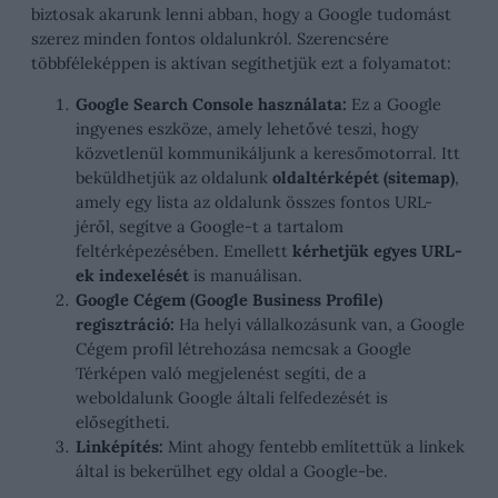
biztosak akarunk lenni abban, hogy a Google tudomást
szerez minden fontos oldalunkról. Szerencsére
többféleképpen is aktívan segíthetjük ezt a folyamatot:
Google Search Console használata:
Ez a Google
ingyenes eszköze, amely lehetővé teszi, hogy
közvetlenül kommunikáljunk a keresőmotorral. Itt
beküldhetjük az oldalunk
oldaltérképét (sitemap)
,
amely egy lista az oldalunk összes fontos URL-
jéről, segítve a Google-t a tartalom
feltérképezésében. Emellett
kérhetjük egyes URL-
ek indexelését
is manuálisan.
Google Cégem (Google Business Profile)
regisztráció:
Ha helyi vállalkozásunk van, a Google
Cégem profil létrehozása nemcsak a Google
Térképen való megjelenést segíti, de a
weboldalunk Google általi felfedezését is
elősegítheti.
Linképítés:
Mint ahogy fentebb említettük a linkek
által is bekerülhet egy oldal a Google-be.