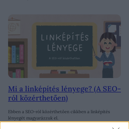
Mi a linképítés lényege? (A SEO-
ról közérthetően)
Ebben a SEO-ról közérthetően cikkben a linképítés
lényegét magyarázzuk el.