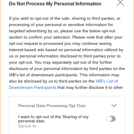
Do Not Process My Personal Information
If you wish to opt-out of the sale, sharing to third parties, or
processing of your personal or sensitive information for
targeted advertising by us, please use the below opt-out
section to confirm your selection. Please note that after your
opt-out request is processed you may continue seeing
interest-based ads based on personal information utilized by
us or personal information disclosed to third parties prior to
your opt-out. You may separately opt-out of the further
disclosure of your personal information by third parties on the
IAB’s list of downstream participants. This information may
8+1 tuti Google
also be disclosed by us to third parties on the
IAB’s List of
Downstream Participants
that may further disclose it to other
keresőoptimalizálási tipp a
third parties.
száraz és unalmas elmélet
Personal Data Processing Opt Outs
helyett
I want to opt-out of the Sharing of my
personal data.
Ebben a cikkben olyan Google keresőoptimalizálási
Opted In
tippeket gyűjtöttünk össze, amelyek tényleg előre