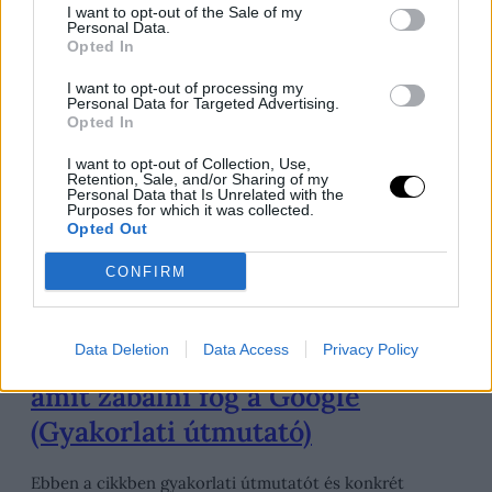
I want to opt-out of the Sale of my
visznek.
Personal Data.
Opted In
I want to opt-out of processing my
Personal Data for Targeted Advertising.
Opted In
I want to opt-out of Collection, Use,
Retention, Sale, and/or Sharing of my
Personal Data that Is Unrelated with the
Purposes for which it was collected.
Opted Out
CONFIRM
Data Deletion
Data Access
Privacy Policy
Hogyan írjunk SEO szöveget,
amit zabálni fog a Google
(Gyakorlati útmutató)
Ebben a cikkben gyakorlati útmutatót és konkrét