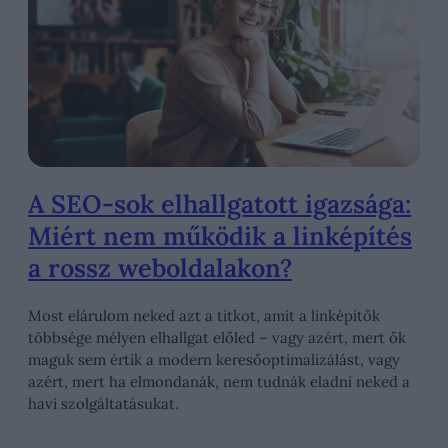
A SEO-sok elhallgatott igazsága:
Miért nem működik a linképítés
a rossz weboldalakon?
Most elárulom neked azt a titkot, amit a linképítők
többsége mélyen elhallgat előled – vagy azért, mert ők
maguk sem értik a modern keresőoptimalizálást, vagy
azért, mert ha elmondanák, nem tudnák eladni neked a
havi szolgáltatásukat.