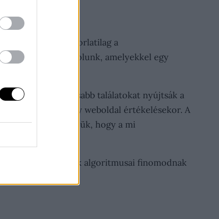
álást jelent. Gyakorlatilag a
vékenységekre gondolunk, amelyekkel egy
jobb és legrelevánsabb találatokat nyújtsák a
znek figyelembe egy weboldal értékelésekor. A
timalizálással
elérjük, hogy a mi
ogy a keresőmotorok algoritmusai finomodnak