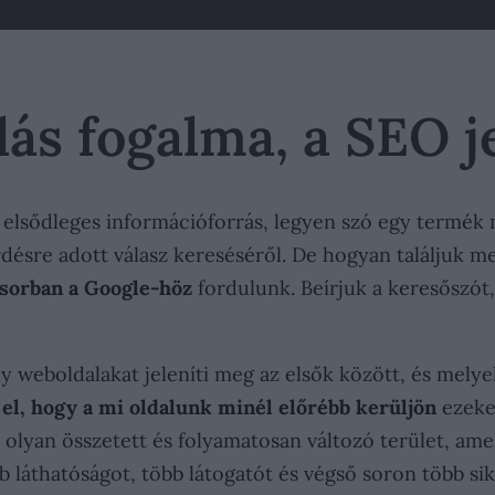
ás fogalma, a SEO j
elsődleges információforrás, legyen szó egy termék m
ésre adott válasz kereséséről. De hogyan találjuk me
sorban a Google-höz
fordulunk. Beírjuk a keresőszót,
ly weboldalakat jeleníti meg az elsők között, és mely
el, hogy a mi oldalunk minél előrébb kerüljön
ezeken
y olyan összetett és folyamatosan változó terület, a
 láthatóságot, több látogatót és végső soron több sike