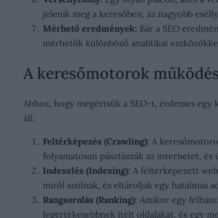
jelenik meg a keresőben, az nagyobb esélly
Mérhető eredmények:
Bár a SEO eredménye
mérhetők különböző analitikai eszközökkel
A keresőmotorok működé
Ahhoz, hogy megértsük a SEO-t, érdemes egy ki
áll:
Feltérképezés (Crawling):
A keresőmotorok 
folyamatosan pásztázzák az internetet, és ú
Indexelés (Indexing):
A feltérképezett web
miről szólnak, és eltárolják egy hatalmas a
Rangsorolás (Ranking):
Amikor egy felhaszn
legértékesebbnek ítélt oldalakat, és egy me