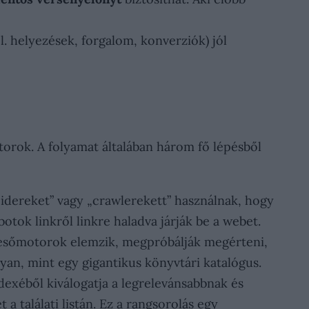
. helyezések, forgalom, konverziók) jól
orok. A folyamat általában három fő lépésből
idereket” vagy „crawlerekett” használnak, hogy
otok linkről linkre haladva járják be a webet.
eresőmotorok elemzik, megpróbálják megérteni,
lyan, mint egy gigantikus könyvtári katalógus.
dexéből kiválogatja a legrelevánsabbnak és
 találati listán. Ez a rangsorolás egy