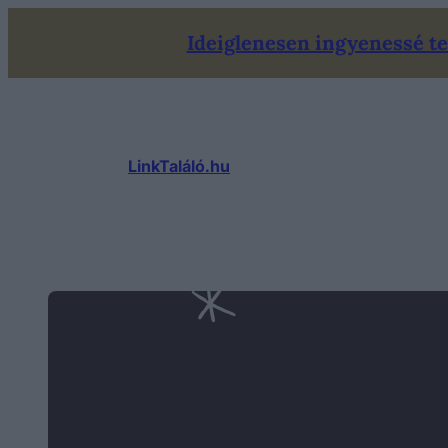
Ugrás
Ideiglenesen ingyenessé tet
a
tartalomhoz
LinkTaláló.hu