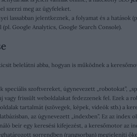
el szerzi meg az ügyfeleket.
i lassabban jelentkeznek, a folyamat és a hatások (pl
 (pl. Google Analytics, Google Search Console).
se
csit belelátni abba, hogyan is működnek a keresőmot
speciális szoftvereket, úgynevezett „robotokat”, „sp
j vagy frissült weboldalakat fedezzenek fel. Ezek a rob
oldalak tartalmát (szövegek, képek, videók stb.) a k
datbázisban, az úgynevezett „indexben”. Ez az index o
áló beír egy keresési kifejezést, a keresőmotor az in
ghatározott sorrendben (rangsorban) megjeleníti őket a