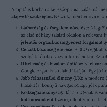
A digitális korban a keresőoptimalizálás már 
alapvető szükséglet
. Nézzük, miért ennyire fon
Láthatóság és forgalom növelése:
A legtöb
az első néhány találati oldalon a releváns 
jelentős organikus (ingyenes) forgalmat
ge
Célzott közönség elérése:
A SEO segít abba
szolgáltatásokra vagy információkra. Ez so
Hitelesség és bizalom építése:
A felhaszná
Google organikus találati listáján. Egy jó 
Jobb felhasználói élmény (UX):
A modern SE
kialakítás, könnyű navigáció). Egy jól opt
Költséghatékonyság:
Bár a SEO-nak is vann
kattintásonként fizetni
, ellentétben a fiz
Versenyelőny:
Egy olyan piacon, ahol a ve