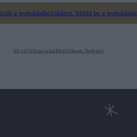
tük a weboldalbeküldést. Küldd be a weboldalad 
Mi ez?
Ár
Kapcsolat
Blog
Fiókom/Belépés