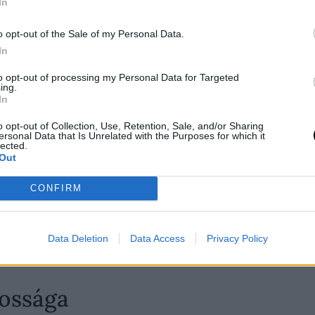
In
o opt-out of the Sale of my Personal Data.
In
ejezés rövidítése, ami magyarul keresőmotor-optimaliz
to opt-out of processing my Personal Data for Targeted
uk. Amikor SEO-ról beszélünk, akkor mindazokra a te
ing.
In
o opt-out of Collection, Use, Retention, Sale, and/or Sharing
esőmotorok célja, hogy a felhasználóknak a lehető leg
ersonal Data that Is Unrelated with the Purposes for which it
lected.
sználnak, amelyek több száz különböző tényezőt ves
Out
toroknak a megértésével és az ezekre való tudatos op
CONFIRM
a versenytársakkal szemben.
 egy
folyamatosan változó és fejlődő szakterület
. Ah
Data Deletion
Data Access
Privacy Policy
a SEO stratégiáknak is alkalmazkodniuk.
tossága