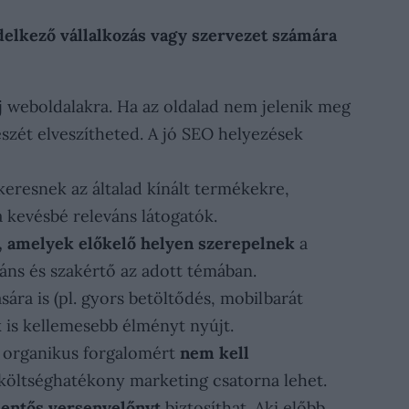
ndelkező vállalkozás vagy szervezet számára
j weboldalakra. Ha az oldalad nem jelenik meg
részét elveszítheted. A jó SEO helyezések
keresnek az általad kínált termékekre,
a kevésbé releváns látogatók.
, amelyek előkelő helyen szerepelnek
a
eváns és szakértő az adott témában.
ára is (pl. gyors betöltődés, mobilbarát
k is kellemesebb élményt nyújt.
az organikus forgalomért
nem kell
n költséghatékony marketing csatorna lehet.
lentős versenyelőnyt
biztosíthat. Aki előbb